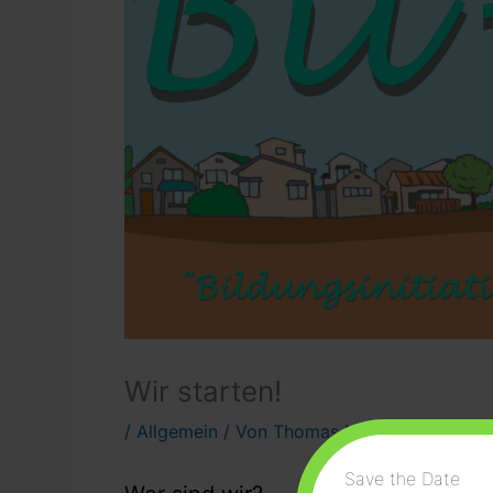
Wir starten!
/
Allgemein
/ Von
Thomas Müller
/
18. Nove
Save the Date