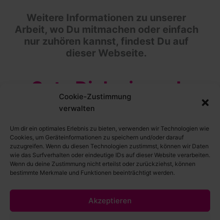
Weitere Informationen zu unserer
Arbeit, wo Du mitmachen oder einfach
nur zuhören kannst, findest Du auf
dieser Webseite.
Setz Dich ein und
Cookie-Zustimmung
verwalten
mach mit für was
Um dir ein optimales Erlebnis zu bieten, verwenden wir Technologien wie
Gutes!
Cookies, um Geräteinformationen zu speichern und/oder darauf
zuzugreifen. Wenn du diesen Technologien zustimmst, können wir Daten
wie das Surfverhalten oder eindeutige IDs auf dieser Website verarbeiten.
Wenn du deine Zustimmung nicht erteilst oder zurückziehst, können
bestimmte Merkmale und Funktionen beeinträchtigt werden.
Mehr erfahren…
Akzeptieren
Copyright © 2026 Bildungs­initiative Grund­einkommen